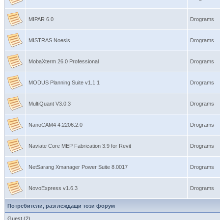
MIPAR 6.0
Drograms
MISTRAS Noesis
Drograms
MobaXterm 26.0 Professional
Drograms
MODUS Planning Suite v1.1.1
Drograms
MultiQuant V3.0.3
Drograms
NanoCAM4 4.2206.2.0
Drograms
Naviate Core MEP Fabrication 3.9 for Revit
Drograms
NetSarang Xmanager Power Suite 8.0017
Drograms
NovoExpress v1.6.3
Drograms
Потребители, разглеждащи този форум
Guest (2)