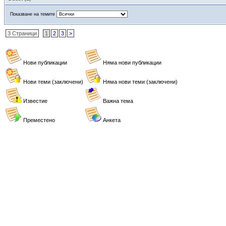
Показване на темите
3 Страници
1
2
3
>
Нови публикации
Няма нови публикации
Нови теми (заключени)
Няма нови теми (заключени)
Известие
Важна тема
Преместено
Анкета