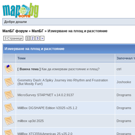
Добре дошли
МапБГ форум
»
МапБГ
»
Измерване на площ и разстояние
3 Страници
1
2
3
>
Измерване на площ и разстояние
Теми
Започнал 
[ Важна тема ]
Как да измервам разстояние и площ?
ctrl
Geometry Dash: A Spiky Journey into Rhythm and Frustration
Joshooke
(But Mostly Fun!)
MicroSurvey STAR*NET v.14.0.2.9137
Drograms
MillBox DGSHAPE Edition V2025 v25.1.2
Drograms
millbox up3d 2025
Drograms
MillBox XTCERA Americas 25 v25.2.0
Drograms