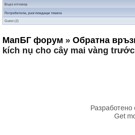
Бърз отговор
Потребители, разглеждащи темата
Guest (2)
МапБГ форум
»
Обратна връз
kích nụ cho cây mai vàng trước
Разработено 
Get mo