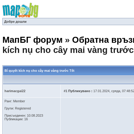
Добре дошли
МапБГ форум
»
Обратна връз
kích nụ cho cây mai vàng trước
Bí quyết kích nụ cho cây mai vàng trước Tết
harimacgai22
#1
Публикувано :
17.01.2024, сряда, 07:48:5
Ранг: Member
Групи: Registered
Присъединен: 10.08.2023
Публикации: 16