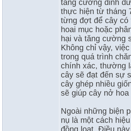
tăng cường dinh dư
thực hiện từ tháng 
từng đợt để cây có 
hoai mục hoặc phân
hại và tăng cường 
Không chỉ vậy, việc 
trong quá trình chă
chính xác, thường l
cây sẽ đạt đến sự si
cây ghép nhiều giốn
sẽ giúp cây nở hoa
Ngoài những biện p
nụ là một cách hiệ
đồng loạt. Điều nà