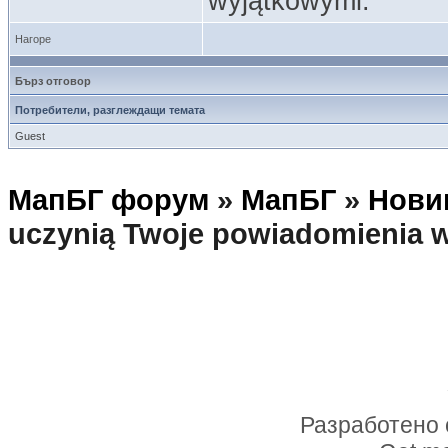
wyjątkowymi.
Нагоре
Бърз отговор
Потребители, разглеждащи темата
Guest
МапБГ форум
»
МапБГ
»
Нови
uczynią Twoje powiadomienia 
Разработено 