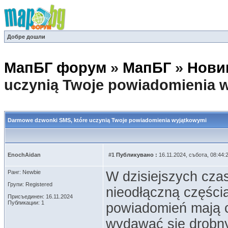
Добре дошли
МапБГ форум
»
МапБГ
»
Нови
uczynią Twoje powiadomienia 
Darmowe dzwonki SMS, które uczynią Twoje powiadomienia wyjątkowymi
EnochAidan
#1
Публикувано :
16.11.2024, събота, 08:44:
Ранг: Newbie
W dzisiejszych cza
Групи: Registered
nieodłączną częścią
Присъединен: 16.11.2024
Публикации: 1
powiadomień mają 
wydawać się drobn