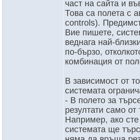
част на сайта и въ
Това са полета с 
controls). Предимс
Вие пишете, систе
веднага най-близк
по-бързо, отколко
комбинация от пол
В зависимост от то
системата огранич
- В полето за търс
резултати само от
Например, ако сте
системата ще търс
няма да връща рез