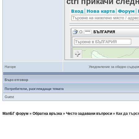
ctrl прикачи след
Нагоре
Уведомление за обидно съдър
Бърз отговор
Потребители, разглеждащи темата
Guest
МапБГ форум
»
Обратна връзка
»
Често задавани въпроси
»
Как да търс