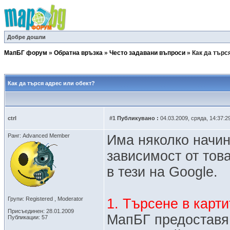
Добре дошли
МапБГ форум
»
Обратна връзка
»
Често задавани въпроси
»
Как да търс
Как да търся адрес или обект?
ctrl
#1
Публикувано :
04.03.2009, сряда, 14:37:2
Ранг: Advanced Member
Има няколко начин
зависимост от тов
в тези на Google.
Групи: Registered , Moderator
1. Търсене в карт
Присъединен: 28.01.2009
МапБГ предоставя 
Публикации: 57