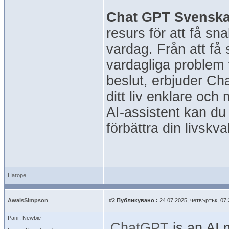
Chat GPT Svenska
resurs för att få s
vardag. Från att få
vardagliga problem ti
beslut, erbjuder C
ditt liv enklare oc
AI-assistent kan du 
förbättra din livskva
Нагоре
AwaisSimpson
#2
Публикувано :
24.07.2025, четвъртък, 07:
Ранг: Newbie
ChatGPT
is an AI