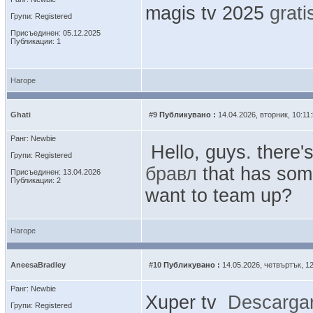
magis tv 2025
grati
Групи: Registered
Присъединен: 05.12.2025
Публикации: 1
Нагоре
Ghati
#9
Публикувано :
14.04.2026, вторник, 10:11
Ранг: Newbie
Hello, guys. there'
Групи: Registered
бравл
that has some
Присъединен: 13.04.2026
Публикации: 2
want to team up?
Нагоре
AneesaBradley
#10
Публикувано :
14.05.2026, четвъртък, 12
Ранг: Newbie
Xuper tv
Descarga
Групи: Registered