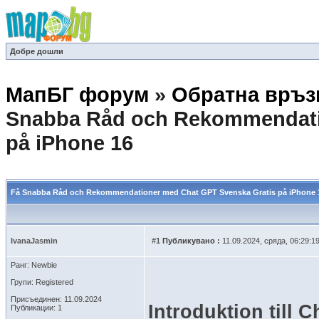
Добре дошли
МапБГ форум
»
Обратна връз
Snabba Råd och Rekommendati
på iPhone 16
Få Snabba Råd och Rekommendationer med Chat GPT Svenska Gratis på iPhone 
IvanaJasmin
#1
Публикувано :
11.09.2024, сряда, 06:29:1
Ранг: Newbie
Групи: Registered
Присъединен: 11.09.2024
Introduktion till 
Публикации: 1