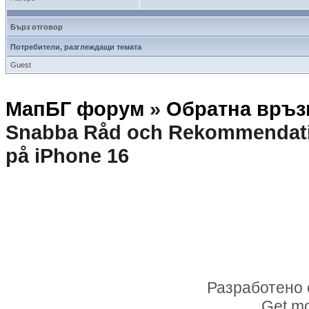
Бърз отговор
Потребители, разглеждащи темата
Guest
МапБГ форум
»
Обратна връз
Snabba Råd och Rekommendati
på iPhone 16
Разработено 
Get mo