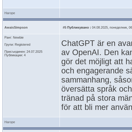
Нагоре
AwaisSimpson
#5
Публикувано :
04.08.2025, понеделник, 06
Ранг: Newbie
ChatGPT är en avan
Групи: Registered
av OpenAI. Den kan 
Присъединен: 24.07.2025
Публикации: 4
gör det möjligt att
och engagerande sä
sammanhang, såsom a
översätta språk och
tränad på stora män
för att bli mer använ
Нагоре