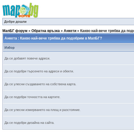
Добре дошли
МапБГ форум
»
Обратна връзка
»
Анкети
»
Какво най-вече трябва да по
Анкета : Какво най-вече трябва да подобрим в МапБГ?
Избор
Да се добавят повече адреси.
Да се подобри търсенето на адреси и обекти.
Да се улесни създаването на собствена карта.
Да се подобри точността на картите.
Да се улесни измерването на площ и разстояние.
Да се подобри дизайна на сайта.