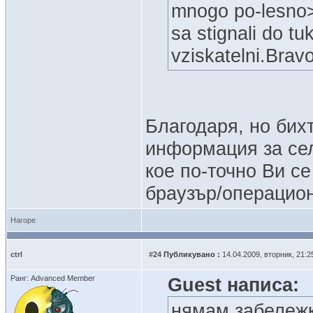
mnogo po-lesno>B
sa stignali do tu
vziskatelni.Brav
Благодаря, но бих
информация за сел
кое по-точно Ви с
браузър/операцион
Нагоре
ctrl
#24
Публикувано :
14.04.2009, вторник, 21:2
Ранг: Advanced Member
Guest написа:
нямам забележк