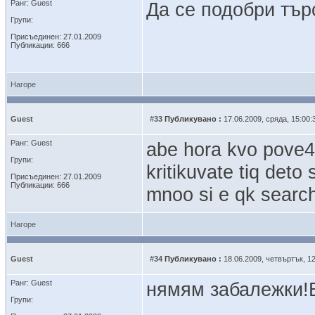
Ранг: Guest
Да се подобри тър
Групи:
Присъединен: 27.01.2009
Публикации: 666
Нагоре
Guest
#33
Публикувано :
17.06.2009, сряда, 15:00:
Ранг: Guest
abe hora kvo pove4e
Групи:
kritikuvate tiq deto 
Присъединен: 27.01.2009
Публикации: 666
mnoo si e qk searc
Нагоре
Guest
#34
Публикувано :
18.06.2009, четвъртък, 12
Ранг: Guest
нямям забалежки!В
Групи: