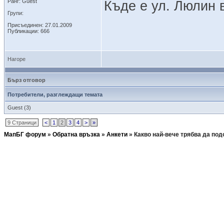
Ранг: Guest
Къде е ул. Люлин в
Групи:
Присъединен: 27.01.2009
Публикации: 666
Нагоре
Бърз отговор
Потребители, разглеждащи темата
Guest (3)
9 Страници
<
1
2
3
4
>
»
МапБГ форум
»
Обратна връзка
»
Анкети
»
Какво най-вече трябва да по