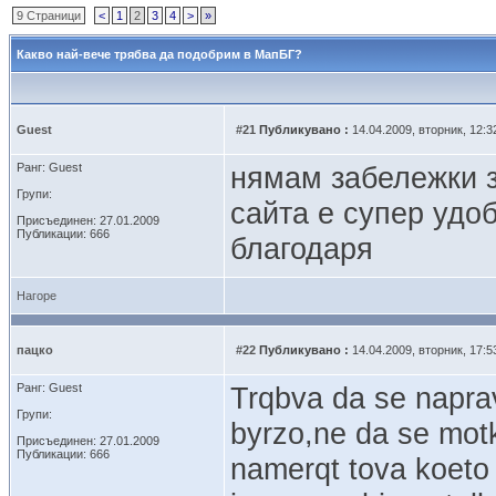
9 Страници
<
1
2
3
4
>
»
Какво най-вече трябва да подобрим в МапБГ?
Guest
#21
Публикувано :
14.04.2009, вторник, 12:3
Ранг: Guest
нямам забележки 
Групи:
сайта е супер удоб
Присъединен: 27.01.2009
Публикации: 666
благодаря
Нагоре
пацко
#22
Публикувано :
14.04.2009, вторник, 17:5
Ранг: Guest
Trqbva da se napra
Групи:
byrzo,ne da se motk
Присъединен: 27.01.2009
Публикации: 666
namerqt tova koeto