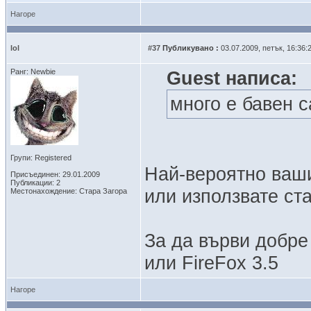
Нагоре
lol
#37
Публикувано :
03.07.2009, петък, 16:36:
Ранг: Newbie
Guest написа:
много е бавен 
Групи: Registered
Най-вероятно ваш
Присъединен: 29.01.2009
Публикации: 2
или използвате ст
Местонахождение: Стара Загора
За да върви добре 
или FireFox 3.5
Нагоре