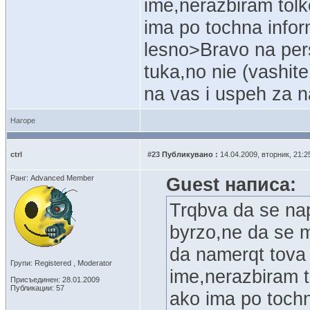
ime,nerazbiram to
ima po tochna infor
lesno>Bravo na perso
tuka,no nie (vashite
na vas i uspeh za 
Нагоре
ctrl
#23
Публикувано :
14.04.2009, вторник, 21:2
Ранг: Advanced Member
Guest написа:
Trqbva da se nap
byrzo,ne da se m
da namerqt tova 
Групи: Registered , Moderator
ime,nerazbiram 
Присъединен: 28.01.2009
Публикации: 57
ako ima po tochn