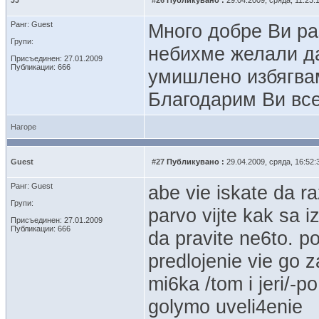
JJ
#26
Публикувано :
29.04.2009, сряда, 11:23:
Ранг: Guest
Много добре Ви раз
Групи:
небихме желали д
Присъединен: 27.01.2009
Публикации: 666
умишлено избягвам
Благодарим Ви все
Нагоре
Guest
#27
Публикувано :
29.04.2009, сряда, 16:52:
Ранг: Guest
abe vie iskate da ra
Групи:
parvo vijte kak sa i
Присъединен: 27.01.2009
Публикации: 666
da pravite ne6to. p
predlojenie vie go z
mi6ka /tom i jeri/-
golymo uveli4enie