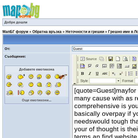
Добре дошли
МапБГ форум
»
Обратна връзка
»
Неточности и грешки
»
Грешно име в Л
От:
Съобщение:
Добавете емотикона
Още емотикони...