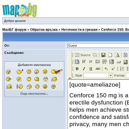
Добре дошли
МапБГ форум
»
Обратна връзка
»
Неточности и грешки
»
Cenforce 150: Bo
От:
Съобщение:
Добавете емотикона
Още емотикони...