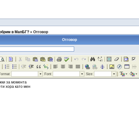
добрим в МапБГ?
»
Отговор
Отговор