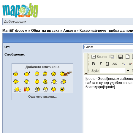
Добре дошли
МапБГ форум
»
Обратна връзка
»
Анкети
»
Какво най-вече трябва да по
От:
Съобщение:
Добавете емотикона
Още емотикони...