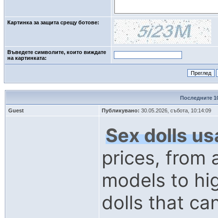
Картинка за защита срещу ботове:
Въведете символите, които виждате
на картинката: