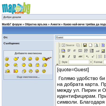
Добре дошли
МапБГ форум
»
Обратна връзка
»
Анкети
»
Какво най-вече трябва да по
От:
Съобщение:
Добавете емотикона
Още емотикони...