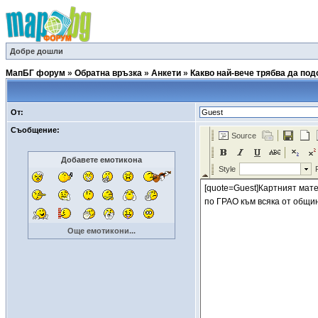
Добре дошли
МапБГ форум
»
Обратна връзка
»
Анкети
»
Какво най-вече трябва да по
От:
Съобщение:
Добавете емотикона
Още емотикони...