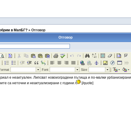
добрим в МапБГ?
»
Отговор
Отговор