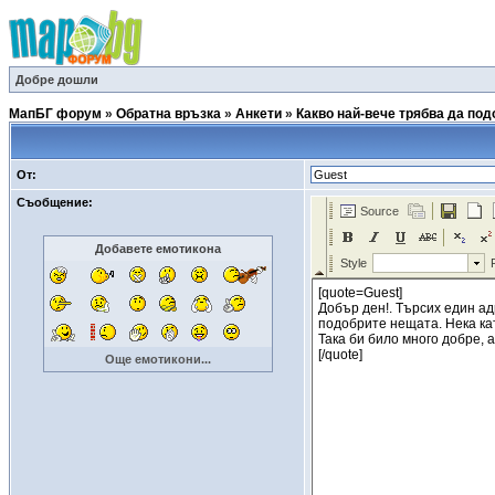
Добре дошли
МапБГ форум
»
Обратна връзка
»
Анкети
»
Какво най-вече трябва да по
От:
Съобщение:
Добавете емотикона
Още емотикони...