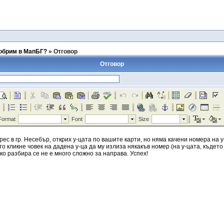
добрим в МапБГ?
»
Отговор
Отговор