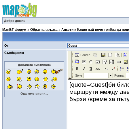
Добре дошли
МапБГ форум
»
Обратна връзка
»
Анкети
»
Какво най-вече трябва да по
От:
Съобщение:
Добавете емотикона
Още емотикони...