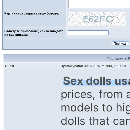
Картинка за защита срещу ботове:
Въведете символите, които виждате
на картинката: