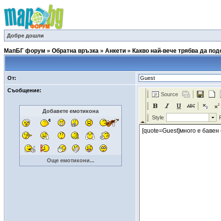
Добре дошли
МапБГ форум
»
Обратна връзка
»
Анкети
»
Какво най-вече трябва да по
От:
Съобщение:
Добавете емотикона
Още емотикони...