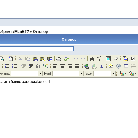
добрим в МапБГ?
»
Отговор
Отговор