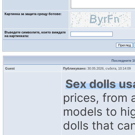
Картинка за защита срещу ботове:
Въведете символите, които виждате
на картинката: