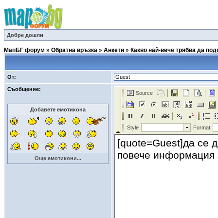
Добре дошли
МапБГ форум
»
Обратна връзка
»
Анкети
»
Какво най-вече трябва да по
От:
Съобщение:
Добавете емотикона
Още емотикони...