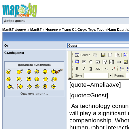
Добре дошли
МапБГ форум
»
МапБГ
»
Новини
»
Trang Cá Cược Trực Tuyến Hàng Đầu thế 
От:
Съобщение:
Добавете емотикона
Още емотикони...