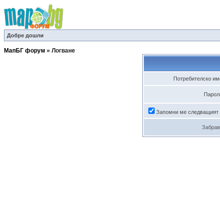
Добре дошли
МапБГ форум
»
Логване
Потребителско им
Парол
Запомни ме следващият
Забрав