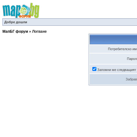
Добре дошли
МапБГ форум
»
Логване
Потребителско им
Парол
Запомни ме следващият
Забрав