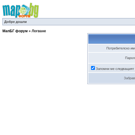
Добре дошли
МапБГ форум
»
Логване
Потребителско им
Парол
Запомни ме следващият
Забрав