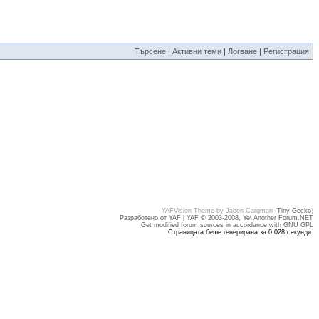
Търсене
|
Активни теми
|
Логване
|
Регистрация
YAFVision Theme by Jaben Cargman (
Tiny Gecko
)
Разработено от YAF
|
YAF © 2003-2008, Yet Another Forum.NET
Get modified forum sources in accordance with GNU GPL
Страницата беше генерирана за 0.028 секунди.