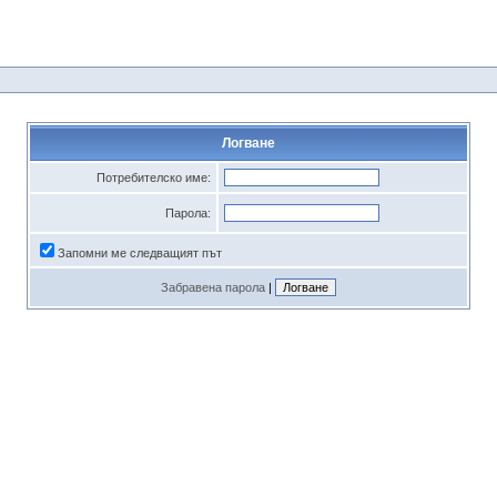
Логване
Потребителско име:
Парола:
Запомни ме следващият път
Забравена парола
|