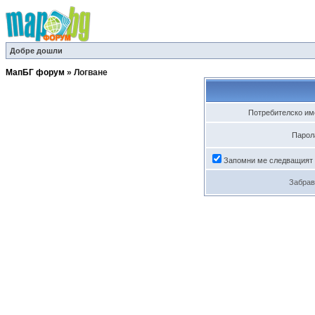
Добре дошли
МапБГ форум
»
Логване
Потребителско им
Парол
Запомни ме следващият
Забрав