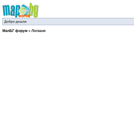
Добре дошли
МапБГ форум
»
Логване