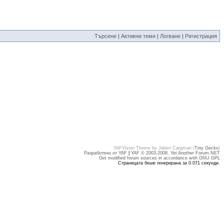
Търсене
|
Активни теми
|
Логване
|
Регистрация
YAFVision Theme by Jaben Cargman (
Tiny Gecko
)
Разработено от YAF
|
YAF © 2003-2008, Yet Another Forum.NET
Get modified forum sources in accordance with GNU GPL
Страницата беше генерирана за 0.071 секунди.