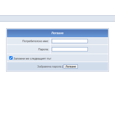
Логване
Потребителско име:
Парола:
Запомни ме следващият път
Забравена парола
|