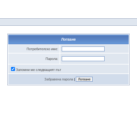
Логване
Потребителско име:
Парола:
Запомни ме следващият път
Забравена парола
|