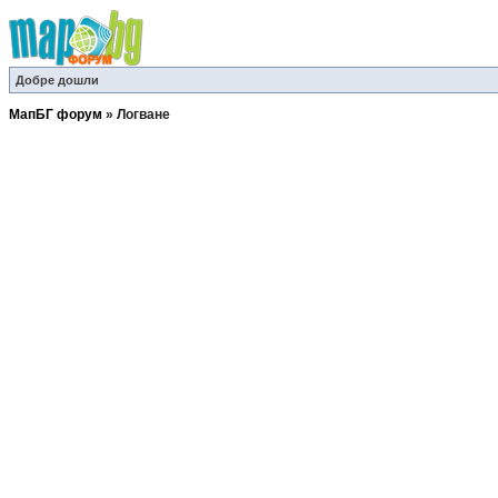
Добре дошли
МапБГ форум
»
Логване