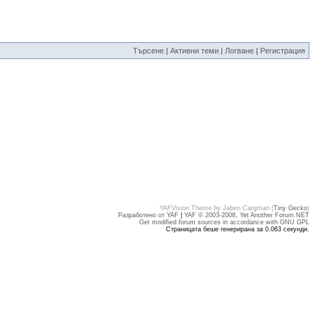
Търсене
|
Активни теми
|
Логване
|
Регистрация
YAFVision Theme by Jaben Cargman (
Tiny Gecko
)
Разработено от YAF
|
YAF © 2003-2008, Yet Another Forum.NET
Get modified forum sources in accordance with GNU GPL
Страницата беше генерирана за 0.063 секунди.