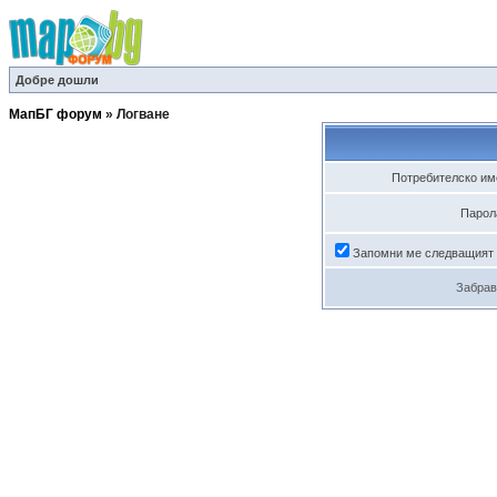
Добре дошли
МапБГ форум
»
Логване
Потребителско им
Парол
Запомни ме следващият
Забрав