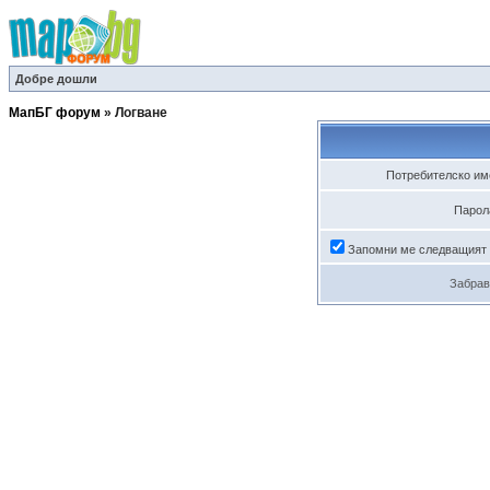
Добре дошли
МапБГ форум
»
Логване
Потребителско им
Парол
Запомни ме следващият
Забрав