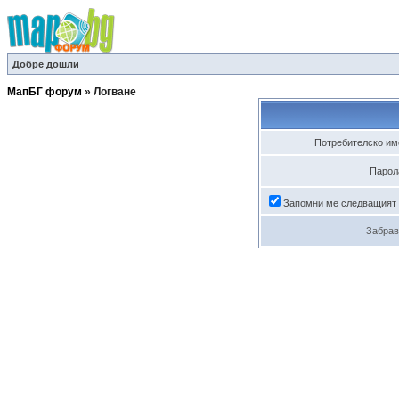
Добре дошли
МапБГ форум
»
Логване
Потребителско им
Парол
Запомни ме следващият
Забрав