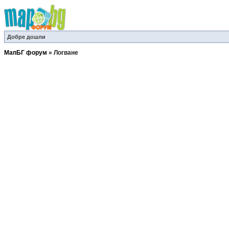
Добре дошли
МапБГ форум
»
Логване