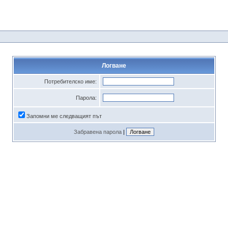
Логване
Потребителско име:
Парола:
Запомни ме следващият път
Забравена парола
|