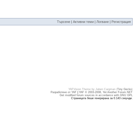
Търсене
|
Активни теми
|
Логване
|
Регистрация
YAFVision Theme by Jaben Cargman (
Tiny Gecko
)
Разработено от YAF
|
YAF © 2003-2008, Yet Another Forum.NET
Get modified forum sources in accordance with GNU GPL
Страницата беше генерирана за 0.143 секунди.