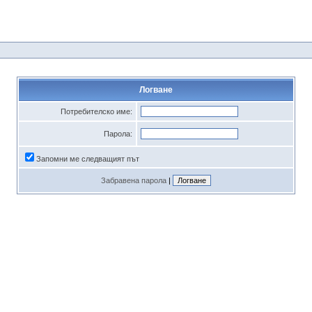
Логване
Потребителско име:
Парола:
Запомни ме следващият път
Забравена парола
|