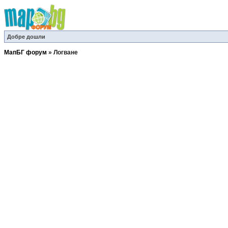
Добре дошли
МапБГ форум
»
Логване