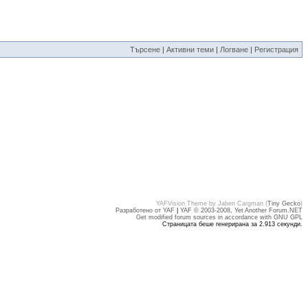
Търсене
|
Активни теми
|
Логване
|
Регистрация
YAFVision Theme by Jaben Cargman (
Tiny Gecko
)
Разработено от YAF
|
YAF © 2003-2008, Yet Another Forum.NET
Get modified forum sources in accordance with GNU GPL
Страницата беше генерирана за 2.913 секунди.