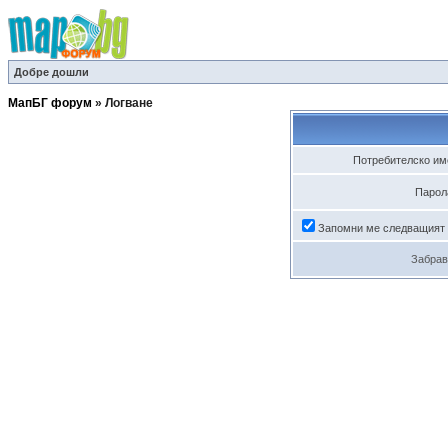
Добре дошли
МапБГ форум
»
Логване
Потребителско им
Парол
Запомни ме следващият
Забрав